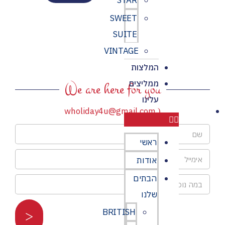
STAR
סמן קישורים
font_download
SWEET
לאפס
cached
SUITE
את
כל
VINTAGE
האפשרויות
המלצות
ממליצים
We are here for you
עלינו
wholiday4u@gmail.com‏
ראשי
אודות
הבתים
שלנו
BRITISH