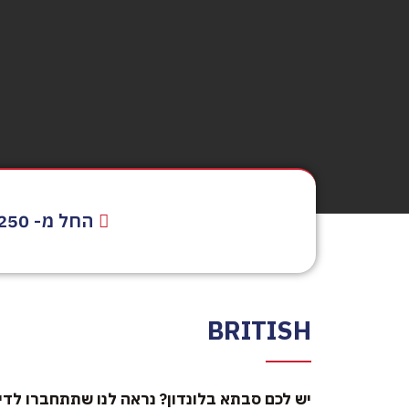
החל מ- £250
BRITISH
יש לכם סבתא בלונדון? נראה לנו שתתחברו לדי