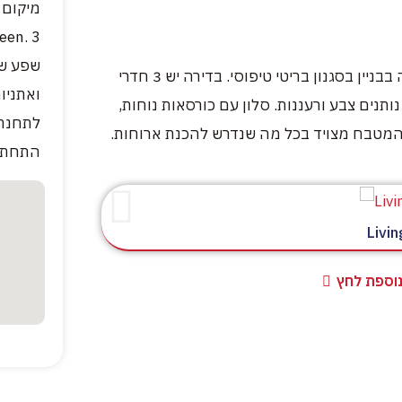
מיקום 
שפע של
דירת BRITISH משפחתית ונעימה בקומת הכניסה בבניין בסגנון בריטי טיפוסי. בדירה יש 3 חדרי
נותנים צבע ורעננות. סלון עם כורסאות נוחות,
 המטבח מצויד בכל מה שנדרש להכנת ארוחות.
התחתית Green Station
Livi
נוספת לחץ