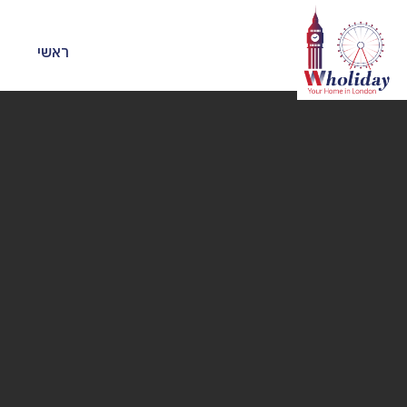
ראשי
א