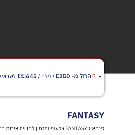
החל מ- £250
£1,645
ללילה /
לשבוע
FANTASY
פנהאוז FANTASY צבעוני ומזמין לחוויי